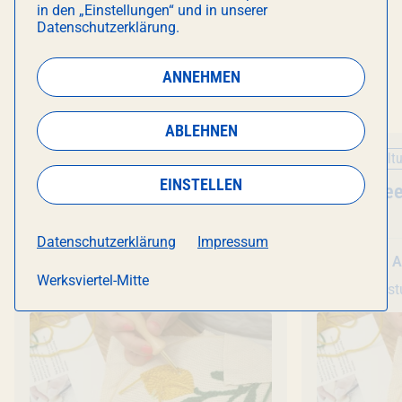
in den „Einstellungen“ und in unserer
Datenschutzerklärung.
DAS KÖNNTE DICH AUCH
ANNEHMEN
INTERESSIEREN
ABLEHNEN
Kunst & Kultur
Kunst & Kultu
EINSTELLEN
Veranstaltung
Punch Needle
- Workshop
Veranstal
Punch Nee
Datenschutzerklärung
Impressum
Mo 10. August
, 18:30 Uhr
Mo 10. A
Werksviertel-Mitte
Kreativstudio München
Kreativs