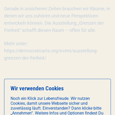
Gerade in unsicheren Zeiten brauchen wir Räume, in
denen wir uns zuhören und neue Perspektiven
entwickeln können. Die Ausstellung „Grenzen der
Freiheit“ schafft diesen Raum – offen für alle.
Mehr unter:
https://democraticarts.org/event/ausstellung-
grenzen-der-freiheit/
KONTAKTDATEN VERANSTALTER
Wir verwenden Cookies
E-Mail:
contact@democraticarts.org
Noch ein Klick zur Lebensfreude. Wir nutzen
Cookies, damit unsere Webseite sicher und
Webseite:
https://democraticarts.org
zuverlässig läuft. Einverstanden? Dann klicke bitte
„Annehmen“. Weitere Infos und Optionen findest Du