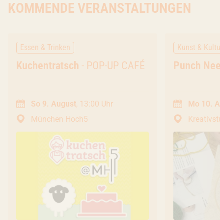
KOMMENDE VERANSTALTUNGEN
M
BLICK HINTER DIE KULISSEN?
G
KOMM MIT.
K
Essen & Trinken
Kunst & Kultu
Veranstaltung
Kuchentratsch
- POP-UP CAFÉ
Veranstal
Punch Nee
So 9. August
, 13:00 Uhr
Mo 10. A
München Hoch5
Kreativs