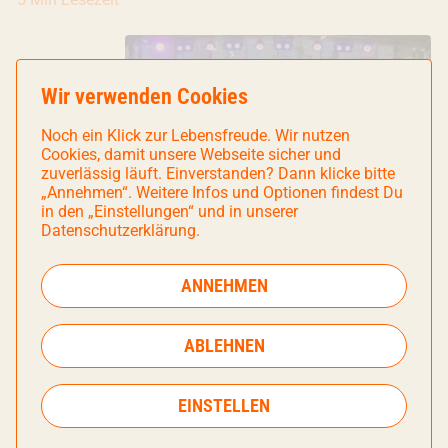
Wir verwenden Cookies
Noch ein Klick zur Lebensfreude. Wir nutzen
Cookies, damit unsere Webseite sicher und
zuverlässig läuft. Einverstanden? Dann klicke bitte
„Annehmen“. Weitere Infos und Optionen findest Du
in den „Einstellungen“ und in unserer
Datenschutzerklärung.
Blog
Mai Freid 2026
- Ein bayerisches
ANNEHMEN
Fest fürs ganze Viertel
3 Min Lesezeit
ABLEHNEN
EINSTELLEN