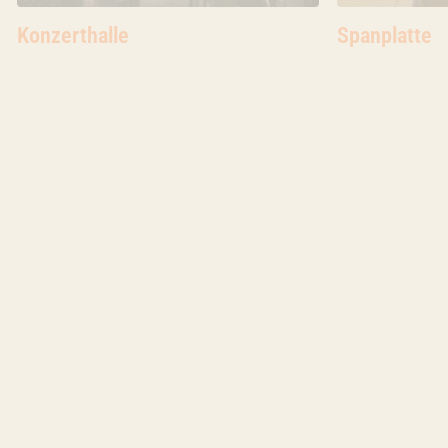
Ort
Konzerthalle
Ort
Spanplatte