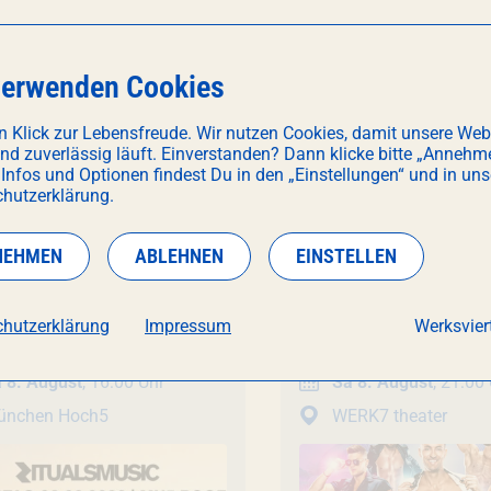
verwenden Cookies
n Klick zur Lebensfreude. Wir nutzen Cookies, damit unsere Web
CH INTERESSIEREN
und zuverlässig läuft. Einverstanden? Dann klicke bitte „Annehm
 Infos und Optionen findest Du in den „Einstellungen“ und in uns
hutzerklärung.
NEHMEN
ABLEHNEN
EINSTELLEN
Unterhaltung
nstaltung
ls Open Air Closing
Veranstaltung
SIXX PAXX
- Tempta
Summer 2026
hutzerklärung
Impressum
Werksviert
 8. August
, 16:00 Uhr
Sa 8. August
, 21:00
ünchen Hoch5
WERK7 theater