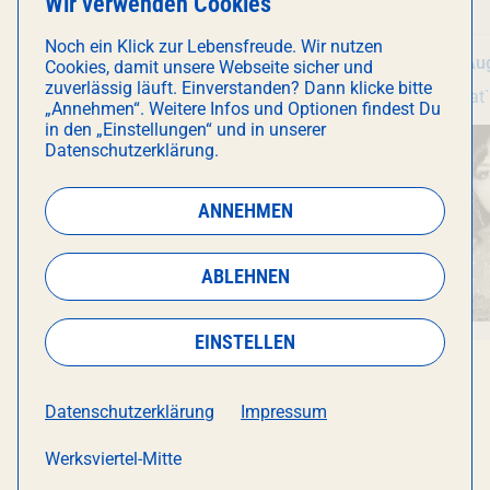
Wir verwenden Cookies
Genusstour
Noch ein Klick zur Lebensfreude. Wir nutzen
Do 6. August
, 16:00 Uhr
Do 6. Au
Cookies, damit unsere Webseite sicher und
zuverlässig läuft. Einverstanden? Dann klicke bitte
Werksviertel-Mitte
Wombat`s City Hostel
„Annehmen“. Weitere Infos und Optionen findest Du
Werksviertel
in den „Einstellungen“ und in unserer
Datenschutzerklärung.
ANNEHMEN
ABLEHNEN
EINSTELLEN
Datenschutzerklärung
Impressum
Werksviertel-Mitte