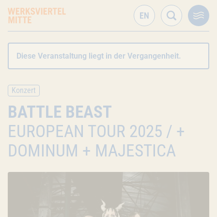
Diese Veranstaltung liegt in der Vergangenheit.
Konzert
BATTLE BEAST
EUROPEAN TOUR 2025 / +
DOMINUM + MAJESTICA