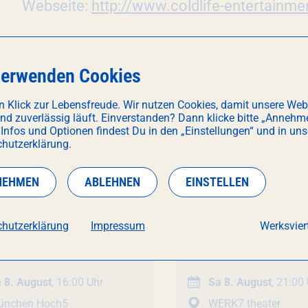
Webseite:
http://www.coldlife-entertainm
verwenden Cookies
n Klick zur Lebensfreude. Wir nutzen Cookies, damit unsere Web
und zuverlässig läuft. Einverstanden? Dann klicke bitte „Annehm
 Infos und Optionen findest Du in den „Einstellungen“ und in uns
CH INTERESSIEREN
hutzerklärung.
NEHMEN
ABLEHNEN
EINSTELLEN
Unterhaltung
hutzerklärung
Impressum
Werksviert
nstaltung
ls Open Air Closing
Veranstaltung
SIXX PAXX
- Tempta
Summer 2026
 8. August
, 16:00 Uhr
Sa 8. August
, 21:00
ünchen Hoch5
WERK7 theater