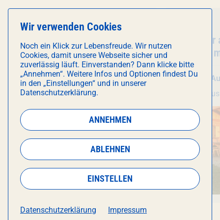
Essen & Trinken
Führung
Wir verwenden Cookies
Veranstaltung
Kuchentratsch
- POP-UP CAFÉ
Veranstal
Schaftour 
Noch ein Klick zur Lebensfreude. Wir nutzen
Hochalm m
Cookies, damit unsere Webseite sicher und
(45 Min. /
zuverlässig läuft. Einverstanden? Dann klicke bitte
„Annehmen“. Weitere Infos und Optionen findest Du
So 9. August
, 13:00 Uhr
Fr 14. A
in den „Einstellungen“ und in unserer
Datenschutzerklärung.
München Hoch5
ECKhaus
ANNEHMEN
ABLEHNEN
EINSTELLEN
Datenschutzerklärung
Impressum