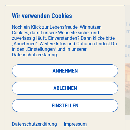
Essen & Trinken
Führung
Wir verwenden Cookies
Veranstaltung
Kuchentratsch
- POP-UP CAFÉ
Veranstal
Schaftour 
Noch ein Klick zur Lebensfreude. Wir nutzen
Hochalm m
Cookies, damit unsere Webseite sicher und
(45 Min. /
zuverlässig läuft. Einverstanden? Dann klicke bitte
„Annehmen“. Weitere Infos und Optionen findest Du
So 9. August
, 13:00 Uhr
Fr 14. A
in den „Einstellungen“ und in unserer
Datenschutzerklärung.
München Hoch5
ECKhaus
ANNEHMEN
ABLEHNEN
EINSTELLEN
Datenschutzerklärung
Impressum