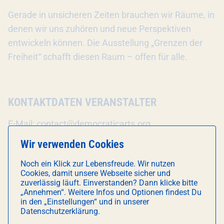
Gerade in unsicheren Zeiten brauchen wir Räume, in
denen wir uns zuhören und neue Perspektiven
entwickeln können. Die Ausstellung „Grenzen der
Freiheit“ schafft diesen Raum – offen für alle.
KONTAKTDATEN VERANSTALTER
E-Mail:
contact@democraticarts.org
Wir verwenden Cookies
Webseite:
https://democraticarts.org
Noch ein Klick zur Lebensfreude. Wir nutzen
Cookies, damit unsere Webseite sicher und
zuverlässig läuft. Einverstanden? Dann klicke bitte
„Annehmen“. Weitere Infos und Optionen findest Du
in den „Einstellungen“ und in unserer
DAS KÖNNTE DICH AUCH
Datenschutzerklärung.
INTERESSIEREN