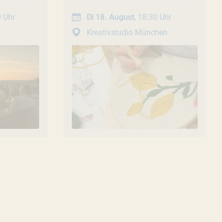
ng zum
0 Uhr
Di 18. August
, 18:30 Uhr
26 mit
Kreativstudio München