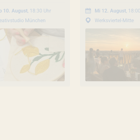
im upside east®
-
Sonderveranstaltu
 10. August
, 18:30 Uhr
Mi 12. August
, 18:0
Jahres-Highlight 20
eativstudio München
Werksviertel-Mitte
Rahmenprogramm!