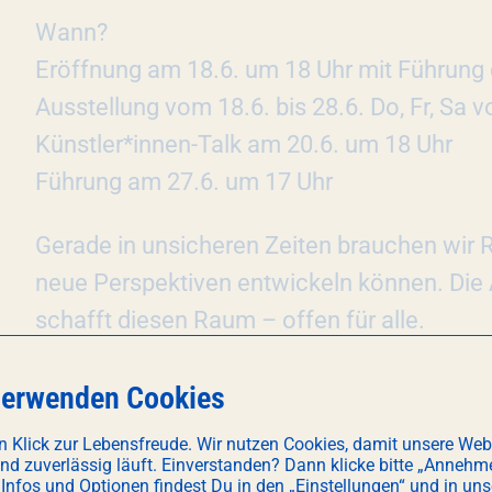
Wann?
Eröffnung am 18.6. um 18 Uhr mit Führung 
Ausstellung vom 18.6. bis 28.6. Do, Fr, Sa 
Künstler*innen-Talk am 20.6. um 18 Uhr
Führung am 27.6. um 17 Uhr
Gerade in unsicheren Zeiten brauchen wir 
neue Perspektiven entwickeln können. Die A
schafft diesen Raum – offen für alle.
verwenden Cookies
n Klick zur Lebensfreude. Wir nutzen Cookies, damit unsere Web
KONTAKTDATEN VERANSTALTER
und zuverlässig läuft. Einverstanden? Dann klicke bitte „Annehm
 Infos und Optionen findest Du in den „Einstellungen“ und in uns