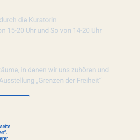
durch die Kuratorin
von 15-20 Uhr und So von 14-20 Uhr
Räume, in denen wir uns zuhören und
usstellung „Grenzen der Freiheit“
seite
en“.
erer