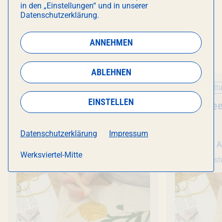
in den „Einstellungen“ und in unserer
Datenschutzerklärung.
DAS KÖNNTE DICH AUCH
ANNEHMEN
INTERESSIEREN
ABLEHNEN
Kunst & Kultur
Kunst & Kultu
EINSTELLEN
Veranstaltung
Punch Needle
- Workshop
Veranstal
Punch Nee
Datenschutzerklärung
Impressum
Mo 10. August
, 18:30 Uhr
Mo 10. A
Werksviertel-Mitte
Kreativstudio München
Kreativs