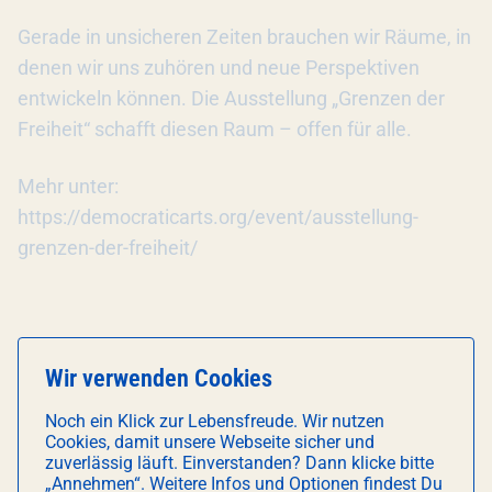
Gerade in unsicheren Zeiten brauchen wir Räume, in
denen wir uns zuhören und neue Perspektiven
entwickeln können. Die Ausstellung „Grenzen der
Freiheit“ schafft diesen Raum – offen für alle.
Mehr unter:
https://democraticarts.org/event/ausstellung-
grenzen-der-freiheit/
KONTAKTDATEN VERANSTALTER
Wir verwenden Cookies
E-Mail:
contact@democraticarts.org
Noch ein Klick zur Lebensfreude. Wir nutzen
Cookies, damit unsere Webseite sicher und
Webseite:
https://democraticarts.org
zuverlässig läuft. Einverstanden? Dann klicke bitte
„Annehmen“. Weitere Infos und Optionen findest Du