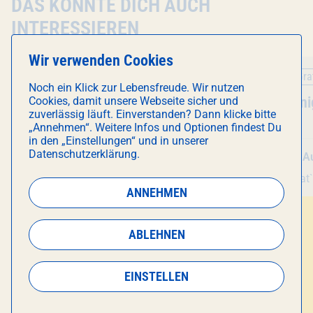
DAS KÖNNTE DICH AUCH
INTERESSIEREN
Wir verwenden Cookies
Konzert
Party
Gra
Noch ein Klick zur Lebensfreude. Wir nutzen
Veranstaltung
Fu Manchu
- European Tour
Veranstal
Karaoke ni
Cookies, damit unsere Webseite sicher und
zuverlässig läuft. Einverstanden? Dann klicke bitte
2026
„Annehmen“. Weitere Infos und Optionen findest Du
in den „Einstellungen“ und in unserer
Datenschutzerklärung.
Di 11. August
, 20:30 Uhr
Sa 22. A
Technikum
Wombat`s City Hostel
Werksviertel
ANNEHMEN
ABLEHNEN
EINSTELLEN