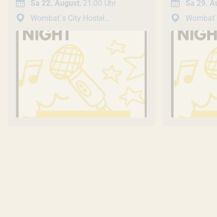
Sa 22. August
, 21:00 Uhr
Sa 29. A
Wombat`s City Hostel
Wombat`s City Hostel
Werksviertel
Werksviertel