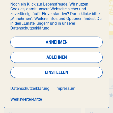
Noch ein Klick zur Lebensfreude. Wir nutzen
Cookies, damit unsere Webseite sicher und
zuverlässig läuft. Einverstanden? Dann klicke bitte
„Annehmen“. Weitere Infos und Optionen findest Du
in den „Einstellungen“ und in unserer
Datenschutzerklärung.
ANNEHMEN
ABLEHNEN
MEHR WOMBATS
EINSTELLEN
Party
Gratis
Party
Gra
Datenschutzerklärung
Impressum
Veranstaltung
Karaoke night
Veranstal
Karaoke ni
Werksviertel-Mitte