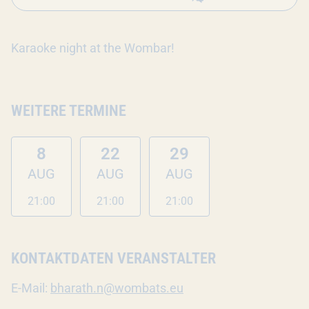
Karaoke night at the Wombar!
WEITERE TERMINE
8
22
29
AUG
AUG
AUG
21:00
21:00
21:00
KONTAKTDATEN VERANSTALTER
E-Mail:
bharath.n@wombats.eu