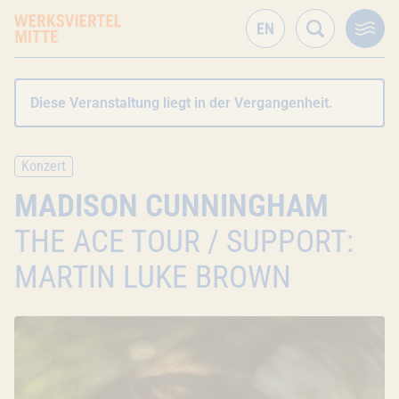
Diese Veranstaltung liegt in der Vergangenheit.
Konzert
MADISON CUNNINGHAM
THE ACE TOUR / SUPPORT:
MARTIN LUKE BROWN