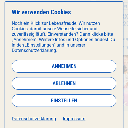
Party
Unterhaltung
Wir verwenden Cookies
Veranstaltung
RItuals Open Air Closing
Veranstal
SIXX PAXX
Summer 2
Noch ein Klick zur Lebensfreude. Wir nutzen
Cookies, damit unsere Webseite sicher und
zuverlässig läuft. Einverstanden? Dann klicke bitte
Sa 8. August
, 16:00 Uhr
Sa 8. Au
„Annehmen“. Weitere Infos und Optionen findest Du
in den „Einstellungen“ und in unserer
München Hoch5
WERK7 th
Datenschutzerklärung.
ANNEHMEN
ABLEHNEN
EINSTELLEN
Datenschutzerklärung
Impressum