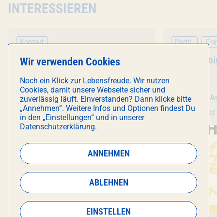
INTERESSIEREN
Konzert
Party
Gra
Veranstaltung
Fu Manchu
- European Tour
Veranstal
Karaoke ni
Wir verwenden Cookies
2026
Noch ein Klick zur Lebensfreude. Wir nutzen
Cookies, damit unsere Webseite sicher und
Di 11. August
, 20:30 Uhr
Sa 22. A
zuverlässig läuft. Einverstanden? Dann klicke bitte
„Annehmen“. Weitere Infos und Optionen findest Du
Technikum
Wombat`s City Hostel
in den „Einstellungen“ und in unserer
Werksviertel
Datenschutzerklärung.
ANNEHMEN
ABLEHNEN
EINSTELLEN