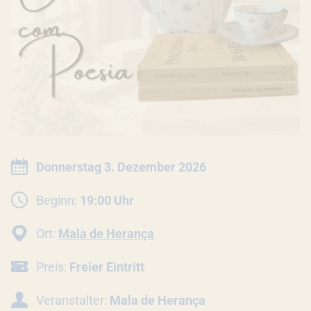
INFORMATIONEN ZUR VERANSTALTU
Datum:
Donnerstag 3. Dezember 2026
Beginn:
19:00 Uhr
Ort:
Mala de Herança
Preis:
Freier Eintritt
Veranstalter:
Mala de Herança