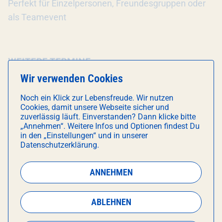
Perfekt für Einzelpersonen, Freundesgruppen oder
als Teamevent
WEITERE TERMINE
Wir verwenden Cookies
10
10
18
Noch ein Klick zur Lebensfreude. Wir nutzen
AUG
AUG
AUG
Cookies, damit unsere Webseite sicher und
zuverlässig läuft. Einverstanden? Dann klicke bitte
„Annehmen“. Weitere Infos und Optionen findest Du
18:30
18:30
18:30
in den „Einstellungen“ und in unserer
Datenschutzerklärung.
KONTAKTDATEN VERANSTALTER
ANNEHMEN
E-Mail:
info@kreativstudiomuenchen.de
ABLEHNEN