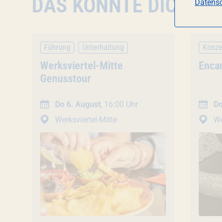
DAS KÖNNTE DICH AU
Datensc
Führung
Unterhaltung
Konze
Veranstaltung
Werksviertel-Mitte
Vera
Enca
Genusstour
Do 6. August
, 16:00 Uhr
Do
Werksviertel-Mitte
Wombat`s City Hostel
Werksv