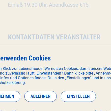
Einlaß 19.30 Uhr, Abendkasse €15,-
KONTAKTDATEN VERANSTALTER
E-Mail:
hello@sugarshack-muenchen.de
verwenden Cookies
Webseite:
www.sugarshack-muenchen.de
n Klick zur Lebensfreude. Wir nutzen Cookies, damit unsere Web
und zuverlässig läuft. Einverstanden? Dann klicke bitte „Annehm
 Infos und Optionen findest Du in den „Einstellungen“ und in uns
hutzerklärung.
NEHMEN
ABLEHNEN
EINSTELLEN