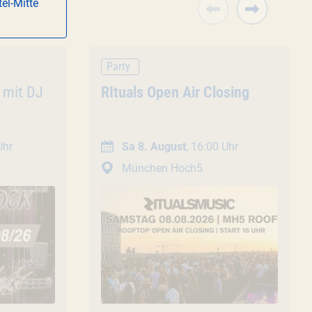
el-Mitte
Party
 mit DJ
Veranstaltung
RItuals Open Air Closing
Uhr
Sa 8. August
, 16:00 Uhr
München Hoch5