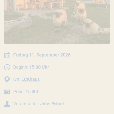
INFORMATIONEN ZUR VERANSTALTU
Datum:
Freitag 11. September 2026
Beginn:
15:00 Uhr
Ort:
ECKhaus
Preis:
15,00€
Veranstalter:
Joh's Eckart