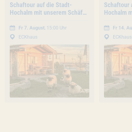
Veranstaltung
Schaftour auf die Stadt-
Veranstal
Schaftour 
Hochalm mit unserem Schäfer
Hochalm m
(45 Min. / Gruppentour)
(45 Min. /
Fr 7. August
, 15:00 Uhr
Fr 14. A
ECKhaus
ECKhaus