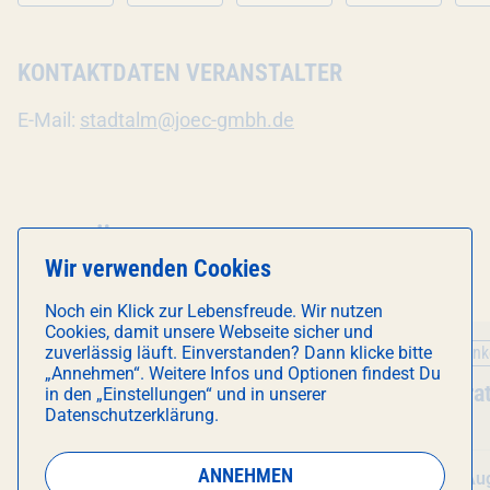
KONTAKTDATEN VERANSTALTER
E-Mail:
stadtalm@joec-gmbh.de
DAS KÖNNTE DICH AUCH
Wir verwenden Cookies
INTERESSIEREN
Noch ein Klick zur Lebensfreude. Wir nutzen
Cookies, damit unsere Webseite sicher und
Führung
Essen & Trin
zuverlässig läuft. Einverstanden? Dann klicke bitte
„Annehmen“. Weitere Infos und Optionen findest Du
Veranstaltung
Schaftour auf die Stadt-
Veranstal
Kuchentra
in den „Einstellungen“ und in unserer
Datenschutzerklärung.
Hochalm mit unserem Schäfer
(45 Min. / Gruppentour)
ANNEHMEN
Fr 7. August
, 15:00 Uhr
So 9. Au