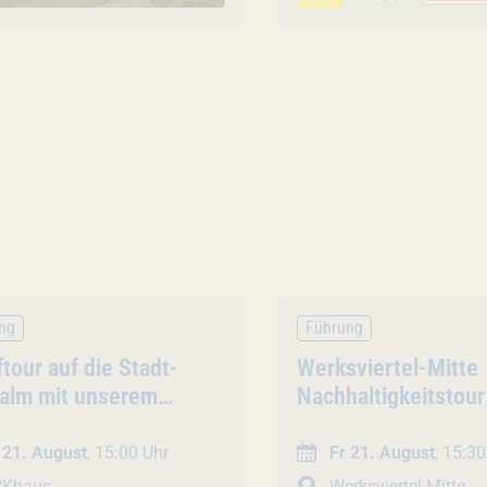
ng
Führung
nstaltung
tour auf die Stadt-
Veranstaltung
Werksviertel-Mitte
alm mit unserem
Nachhaltigkeitstour
er (45 Min. /
Stadt-Hochalm (90 
pentour)
Gruppentour)
 21. August
, 15:00 Uhr
Fr 21. August
, 15:30
CKhaus
Werksviertel-Mitte