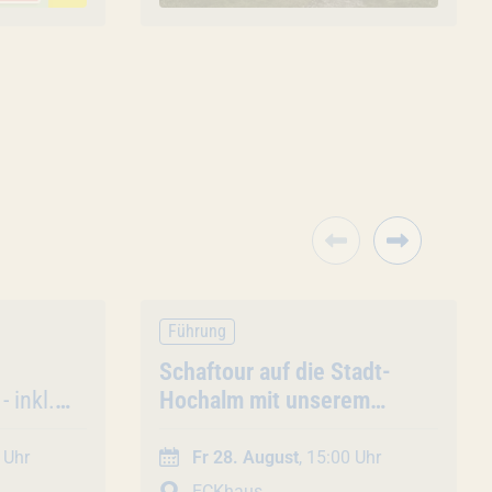
Führung
Veranstaltung
Schaftour auf die Stadt-
- inkl.
Hochalm mit unserem
Min. /
Schäfer (45 Min. /
Gruppentour)
 Uhr
Fr 28. August
, 15:00 Uhr
ECKhaus