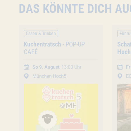
DAS KÖNNTE DICH AU
Essen & Trinken
Führu
Veranstaltung
Kuchentratsch
- POP-UP
Vera
Schaf
CAFÉ
Hoch
Schäf
Grup
So 9. August
, 13:00 Uhr
Fr
München Hoch5
E