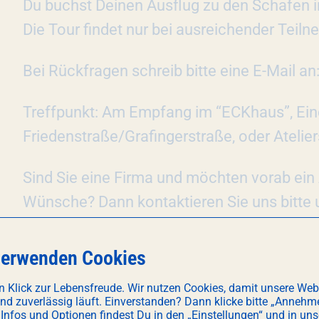
Du buchst Deinen Ausflug zu den Schafen i
Die Tour findet nur bei ausreichender Teiln
Bei Rückfragen schreib bitte eine E-Mail 
Treffpunkt: Am Empfang im “ECKhaus”, Ei
Friedenstraße/Grafingerstraße, oder Atelie
Sind Sie eine Firma und möchten vorab ein
Wünsche? Dann kontaktieren Sie uns bitte
verwenden Cookies
n Klick zur Lebensfreude. Wir nutzen Cookies, damit unsere Web
WEITERE TERMINE
und zuverlässig läuft. Einverstanden? Dann klicke bitte „Annehm
 Infos und Optionen findest Du in den „Einstellungen“ und in uns