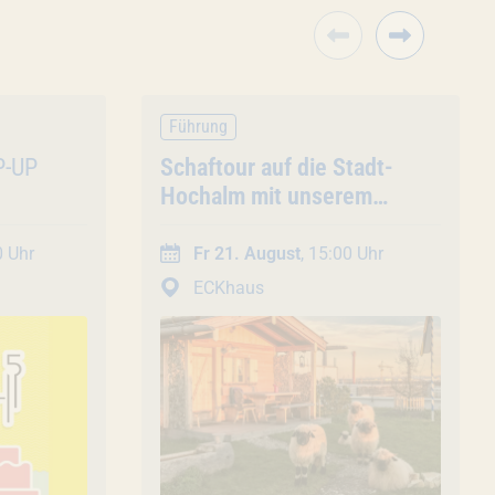
Führung
P-UP
Veranstaltung
Schaftour auf die Stadt-
Hochalm mit unserem
Schäfer (45 Min. /
Gruppentour)
0 Uhr
Fr 21. August
, 15:00 Uhr
ECKhaus