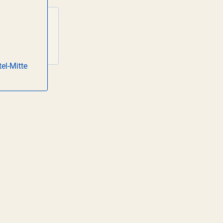
11
SEP
15:00
el-Mitte