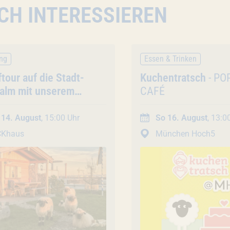
CH INTERESSIEREN
ng
Essen & Trinken
nstaltung
tour auf die Stadt-
Veranstaltung
Kuchentratsch
- PO
alm mit unserem
CAFÉ
er (45 Min. /
pentour)
 14. August
, 15:00 Uhr
So 16. August
, 13:0
CKhaus
München Hoch5