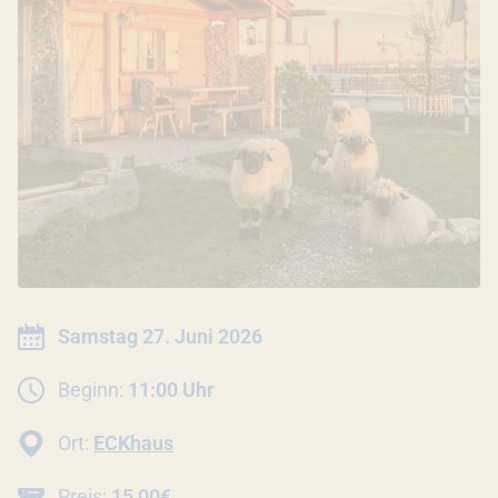
INFORMATIONEN ZUR VERANSTALTU
Datum:
Samstag 27. Juni 2026
Beginn:
11:00 Uhr
Ort:
ECKhaus
Preis:
15,00€