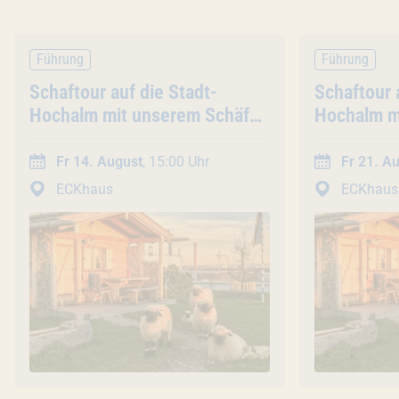
Führung
Führung
Veranstaltung
Schaftour auf die Stadt-
Veranstal
Schaftour 
Hochalm mit unserem Schäfer
Hochalm m
(45 Min. / Gruppentour)
(45 Min. /
Fr 14. August
, 15:00 Uhr
Fr 21. A
ECKhaus
ECKhaus