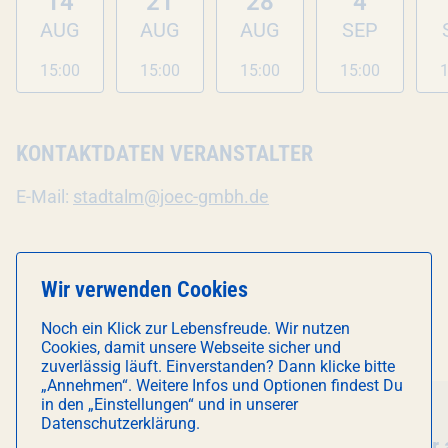
14
21
28
4
AUG
AUG
AUG
SEP
15:00
15:00
15:00
15:00
1
KONTAKTDATEN VERANSTALTER
E-Mail:
stadtalm@joec-gmbh.de
Wir verwenden Cookies
DAS KÖNNTE DICH AUCH
Noch ein Klick zur Lebensfreude. Wir nutzen
INTERESSIEREN
Cookies, damit unsere Webseite sicher und
zuverlässig läuft. Einverstanden? Dann klicke bitte
„Annehmen“. Weitere Infos und Optionen findest Du
in den „Einstellungen“ und in unserer
Essen & Trinken
Führung
Datenschutzerklärung.
Veranstaltung
Kuchentratsch
- POP-UP CAFÉ
Veranstal
Schaftour 