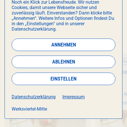
E-Mail:
info@kreativstudiomuenchen.de
Noch ein Klick zur Lebensfreude. Wir nutzen
Cookies, damit unsere Webseite sicher und
zuverlässig läuft. Einverstanden? Dann klicke bitte
„Annehmen“. Weitere Infos und Optionen findest Du
in den „Einstellungen“ und in unserer
Datenschutzerklärung.
DAS KÖNNTE DICH AUCH
INTERESSIEREN
ANNEHMEN
ABLEHNEN
Kunst & Kultur
Kunst & Kultu
Veranstaltung
Punch Needle
- Workshop
Veranstal
Punch Nee
EINSTELLEN
Mo 10. August
, 18:30 Uhr
Mo 10. A
Datenschutzerklärung
Impressum
Kreativstudio München
Kreativs
Werksviertel-Mitte