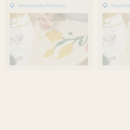
Kreativstudio München
Kreativs