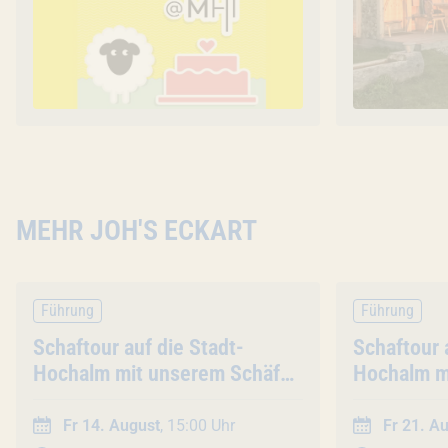
MEHR JOH'S ECKART
Führung
Führung
Veranstaltung
Schaftour auf die Stadt-
Veranstal
Schaftour 
Hochalm mit unserem Schäfer
Hochalm m
(45 Min. / Gruppentour)
(45 Min. /
Fr 14. August
, 15:00 Uhr
Fr 21. A