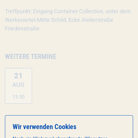
Treffpunkt: Eingang Container Collective, unter dem
Werksviertel-Mitte Schild, Ecke Atelierstraße
Friedenstraße
WEITERE TERMINE
21
AUG
15:30
KONTAKTDATEN VERANSTALTER
Wir verwenden Cookies
E-Mail:
stadtalm@joec-gmbh.de