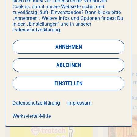
Noch ein Klick zur Lebensfreude. Wir nutzen
Cookies, damit unsere Webseite sicher und
zuverlässig läuft. Einverstanden? Dann klicke bitte
„Annehmen“. Weitere Infos und Optionen findest Du
in den „Einstellungen“ und in unserer
DAS KÖNNTE DICH AUCH
Datenschutzerklärung.
INTERESSIEREN
ANNEHMEN
Essen & Trinken
Führung
ABLEHNEN
Veranstaltung
Kuchentratsch
- POP-UP CAFÉ
Veranstal
Schaftour 
Hochalm m
EINSTELLEN
(45 Min. /
So 9. August
, 13:00 Uhr
Fr 14. A
Datenschutzerklärung
Impressum
München Hoch5
ECKhaus
Werksviertel-Mitte