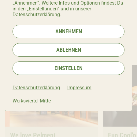
„Annehmen“. Weitere Infos und Optionen findest Du
in den „Einstellungen“ und in unserer
Datenschutzerklärung.
Copyright: Copyright Ivana Bilz, 2021. All rights res
Copyright
ANNEHMEN
MEHR GASTRONOMIE
ABLEHNEN
EINSTELLEN
Datenschutzerklärung
Impressum
Werksviertel-Mitte
Gastronomie
We love Pelmeni
Gastronom
Fun Cool'o