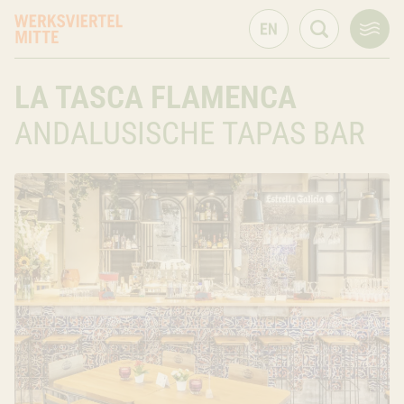
Atelierstraße 5
LA TASCA FLAMENCA
München
BY
81671
+49 89 49059959
ANDALUSISCHE TAPAS BAR