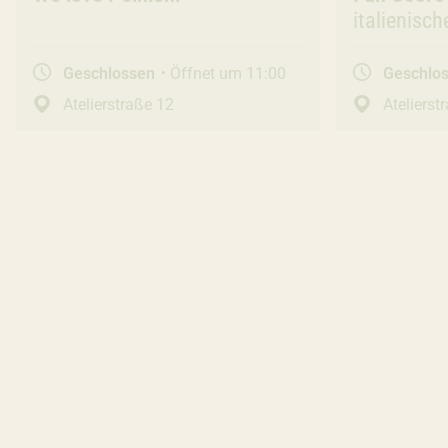
italienisc
Bowls
Geschlossen
Öffnet um 11:00
Geschlo
Atelierstraße 12
Atelierst