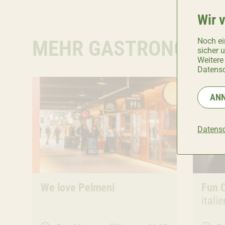
Wir 
Noch ei
MEHR GASTRONOMIE
sicher 
Weitere
Datensc
AN
Datensc
Gastronomie
We love Pelmeni
Gast
Fun C
itali
Bowl