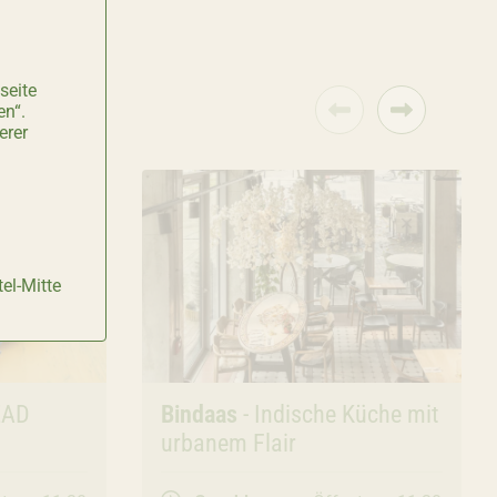
seite
en“.
erer
el-Mitte
EAD
Gastronomie
Bindaas
- Indische Küche mit
urbanem Flair