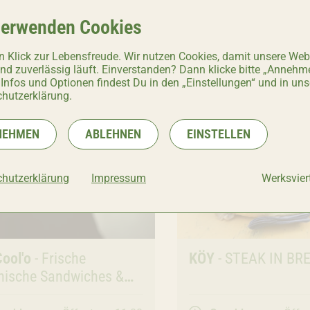
verwenden Cookies
n Klick zur Lebensfreude. Wir nutzen Cookies, damit unsere Web
und zuverlässig läuft. Einverstanden? Dann klicke bitte „Annehm
 Infos und Optionen findest Du in den „Einstellungen“ und in uns
hutzerklärung.
NEHMEN
ABLEHNEN
EINSTELLEN
hutzerklärung
Impressum
Werksviert
ronomie
ool'o
- Frische
Gastronomie
KÖY
- STEAK IN BR
enische Sandwiches &
s