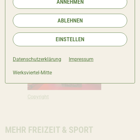
ANNEHMEN
ABLEHNEN
Copyright: Ivana Bilz, 2019
Copyright
EINSTELLEN
Datenschutzerklärung
Impressum
Werksviertel-Mitte
Copyright: Ivana Bilz, 2019
Copyright
MEHR FREIZEIT & SPORT