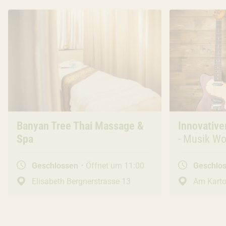
Freizeit & Sport
Banyan Tree Thai Massage &
Freizeit & 
Innovative
Spa
- Musik Wo
Pädagogis
Geschlossen
Öffnet um 11:00
Geschlo
Elisabeth Bergnerstrasse 13
Am Karto