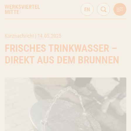
Kurznachricht |
14.05.2025
FRISCHES TRINKWASSER –
DIREKT AUS DEM BRUNNEN