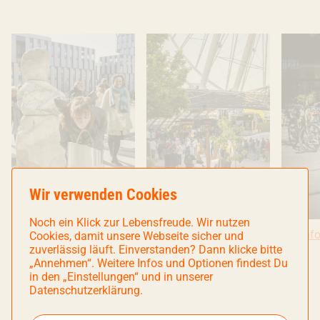
Wir verwenden Cookies
Noch ein Klick zur Lebensfreude. Wir nutzen
Bildinfo: Copyright: Copyright Ivana Bilz, 2025. All rights rese
Bildinfo
Bildinfo: Copyright: Copyright Ivana
Bildinfo
Bildinfo
Bildinf
Cookies, damit unsere Webseite sicher und
zuverlässig läuft. Einverstanden? Dann klicke bitte
„Annehmen“. Weitere Infos und Optionen findest Du
in den „Einstellungen“ und in unserer
Datenschutzerklärung.