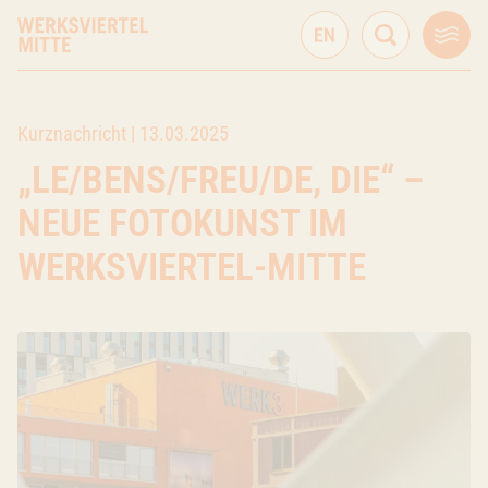
Kurznachricht |
13.03.2025
„LE/BENS/FREU/DE, DIE“ –
NEUE FOTOKUNST IM
WERKSVIERTEL-MITTE