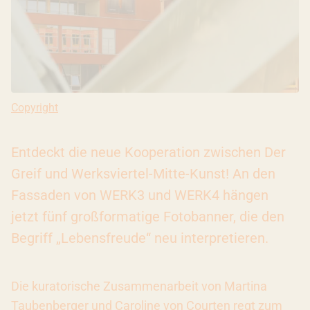
Copyright: URKERN, Ivana Bilz
Copyright
Entdeckt die neue Kooperation zwischen Der
Greif und Werksviertel-Mitte-Kunst! An den
Fassaden von WERK3 und WERK4 hängen
jetzt fünf großformatige Fotobanner, die den
Begriff „Lebensfreude“ neu interpretieren.
Die kuratorische Zusammenarbeit von Martina
Taubenberger und Caroline von Courten regt zum