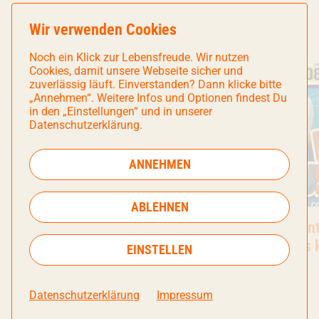
WEITERE KURZNACHRICHTEN
Wir verwenden Cookies
Noch ein Klick zur Lebensfreude. Wir nutzen
Cookies, damit unsere Webseite sicher und
zuverlässig läuft. Einverstanden? Dann klicke bitte
„Annehmen“. Weitere Infos und Optionen findest Du
in den „Einstellungen“ und in unserer
Datenschutzerklärung.
ANNEHMEN
ABLEHNEN
Kurznachricht
ZDF-Serie „München Beats“ – ein
Kurznachric
Das Puppent
Teil Geschichte unseres Viertels
Lausemaus ke
EINSTELLEN
in vier Folgen
November
07.08.2026
04.08.2026
Datenschutzerklärung
Impressum