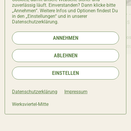
zuverlässig läuft. Einverstanden? Dann klicke bitte
„Annehmen“. Weitere Infos und Optionen findest Du
Nachtleben & Events
Der Balkon
- Wo Abende
Nachtleben
OTTO·25·
-
in den „Einstellungen“ und in unserer
anders verlaufen
Münchens 
Datenschutzerklärung.
Geschlossen
Öffnet um 09:00
Geschlo
ANNEHMEN
Atelierstraße 12
Atelierst
ABLEHNEN
EINSTELLEN
Datenschutzerklärung
Impressum
Werksviertel-Mitte