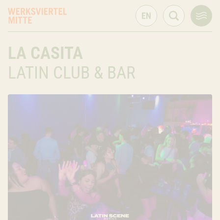
Zugang via Speicherstraße, Atelierstraße 12
LA CASITA
München
BY
81
LATIN CLUB & BAR