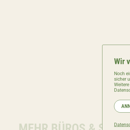
Wir 
Noch ei
sicher 
Weitere
Datensc
AN
MEHR BÜROS & STUD
Datensc