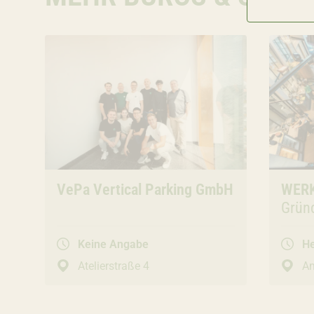
Büros & Studios
VePa Vertical Parking GmbH
Büros
WERK
Grün
Work
Keine Angabe
He
Atelierstraße 4
Am