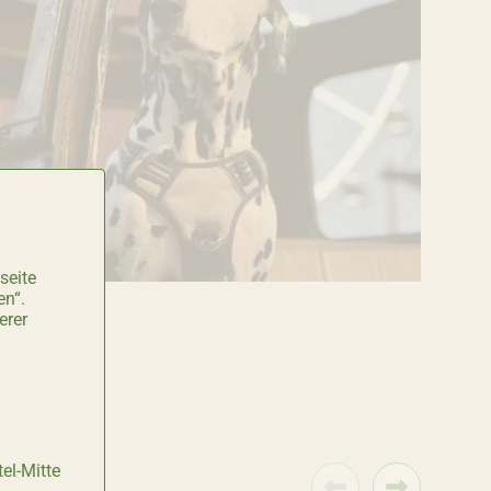
seite
en“.
erer
el-Mitte