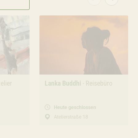
elier
Büros & Studios
Lanka Buddhi
- Reisebüro
Heute geschlossen
Atelierstraße 18