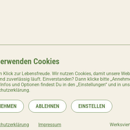
verwenden Cookies
n Klick zur Lebensfreude. Wir nutzen Cookies, damit unsere Web
und zuverlässig läuft. Einverstanden? Dann klicke bitte „Annehm
 Infos und Optionen findest Du in den „Einstellungen“ und in uns
hutzerklärung.
NEHMEN
ABLEHNEN
EINSTELLEN
IOS
hutzerklärung
Impressum
Werksviert