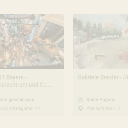
 & Studios
1.Bayern
-
Büros & Studios
Gabriele Drexler
- At
derzentrum und Co-
ing-Fläche
ute geschlossen
Keine Angabe
 Kartoffelgarten 14
Atelierstraße 4, 2.
Obergeschoss