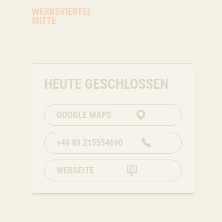
Atelierstraße 1, -Berg am Laim
München
BY
81671
+49 89 215554690
HEUTE GESCHLOSSEN
GOOGLE MAPS
+49 89 215554690
WEBSEITE