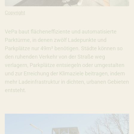
Copyright: Maximilian Ostermeier | Thekengold Gmbh
Copyright
VePa baut flächeneffiziente und automatisierte
Parktürme, in denen zwölf Ladepunkte und
Parkplätze nur 49m² benötigen. Städte können so
den ruhenden Verkehr von der Straße weg
verlagern, Parkplätze entsiegeln oder umgestalten
und zur Erreichung der Klimaziele beitragen, indem
mehr Ladeinfrastruktur in dichten, urbanen Gebieten
entsteht.