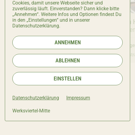
Cookies, damit unsere Webseite sicher und
zuverlässig läuft. Einverstanden? Dann klicke bitte
„Annehmen“. Weitere Infos und Optionen findest Du
in den „Einstellungen“ und in unserer
Büros & Studios
WERK1.Bayern
-
Büros & St
Luehrsen 
Datenschutzerklärung.
Gründerzentrum und Co-
Werbeagen
Working-Fläche
ANNEHMEN
Heute geschlossen
Heute ge
Am Kartoffelgarten 14
Atelierst
ABLEHNEN
EINSTELLEN
Datenschutzerklärung
Impressum
Werksviertel-Mitte