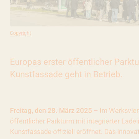
Copyright: URKERN, Ivana Bilz
Copyright
Europas erster öffentlicher Parkt
Kunstfassade geht in Betrieb.
Freitag, den 28. März 2025
– Im Werksviert
öffentlicher Parkturm mit integrierter Ladei
Kunstfassade offiziell eröffnet. Das innova