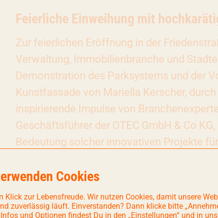
Feierliche Einweihung mit hochkarät
Zur feierlichen Eröffnung in der Friedenst
Verwaltung, Immobilienbranche und Stadten
Demonstration des Parksystems und der Vo
Kunstfassade von Mariella Kerscher, durch 
inspirierende Impulse von Branchenexpert
Geschäftsführer der OTEC GmbH & Co KG, un
Bedeutung solcher innovativen Projekte für
Werksviertel-Mitte steht für Innovation, Kre
verwenden Cookies
VePa Parkturm zeigen wir, wie urbane Mobili
umweltfreundlich gestaltet werden kann. Die
n Klick zur Lebensfreude. Wir nutzen Cookies, damit unsere Web
und zuverlässig läuft. Einverstanden? Dann klicke bitte „Annehm
Schritt in Richtung einer zukunftsfähigen S
 Infos und Optionen findest Du in den „Einstellungen“ und in uns