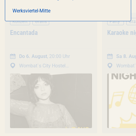
Werksviertel-Mitte
Konzert
Gratis
Party
Gra
Veranstaltung
Encantada
Veranstal
Karaoke ni
Do 6. August
, 20:00 Uhr
Sa 8. Au
Wombat`s City Hostel
Wombat`s City Hostel
Werksviertel
Werksviertel