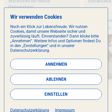
Veranstaltung
Werksviertel-Mitte
Veranstal
Encantada
Genusstour
Wir verwenden Cookies
Do 6. August
, 16:00 Uhr
Do 6. Au
Noch ein Klick zur Lebensfreude. Wir nutzen
Werksviertel-Mitte
Wombat`s City Hostel
Cookies, damit unsere Webseite sicher und
Werksviertel
zuverlässig läuft. Einverstanden? Dann klicke bitte
„Annehmen“. Weitere Infos und Optionen findest Du
in den „Einstellungen“ und in unserer
Datenschutzerklärung.
ANNEHMEN
ABLEHNEN
EINSTELLEN
MEHR WOMBATS
Datenschutzerklärung
Impressum