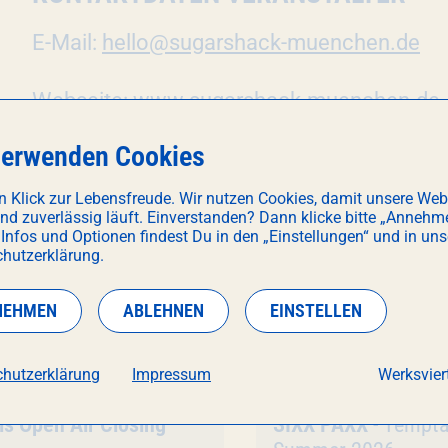
E-Mail:
hello@sugarshack-muenchen.de
Webseite:
www.sugarshack-muenchen.de
verwenden Cookies
n Klick zur Lebensfreude. Wir nutzen Cookies, damit unsere Web
und zuverlässig läuft. Einverstanden? Dann klicke bitte „Annehm
 Infos und Optionen findest Du in den „Einstellungen“ und in uns
hutzerklärung.
CH INTERESSIEREN
NEHMEN
ABLEHNEN
EINSTELLEN
hutzerklärung
Impressum
Werksviert
Unterhaltung
nstaltung
ls Open Air Closing
Veranstaltung
SIXX PAXX
- Tempta