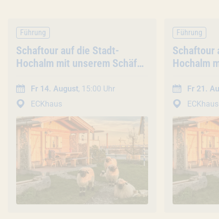
Führung
Führung
Veranstaltung
Schaftour auf die Stadt-
Veranstal
Schaftour 
Hochalm mit unserem Schäfer
Hochalm m
(45 Min. / Gruppentour)
(45 Min. /
Fr 14. August
, 15:00 Uhr
Fr 21. A
ECKhaus
ECKhaus