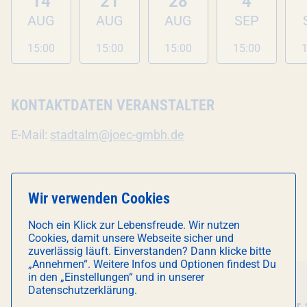
14
21
28
4
AUG
AUG
AUG
SEP
15:00
15:00
15:00
15:00
1
KONTAKTDATEN VERANSTALTER
E-Mail:
stadtalm@joec-gmbh.de
Wir verwenden Cookies
DAS KÖNNTE DICH AUCH
Noch ein Klick zur Lebensfreude. Wir nutzen
INTERESSIEREN
Cookies, damit unsere Webseite sicher und
zuverlässig läuft. Einverstanden? Dann klicke bitte
„Annehmen“. Weitere Infos und Optionen findest Du
in den „Einstellungen“ und in unserer
Essen & Trinken
Führung
Datenschutzerklärung.
Veranstaltung
Kuchentratsch
- POP-UP CAFÉ
Veranstal
Schaftour 