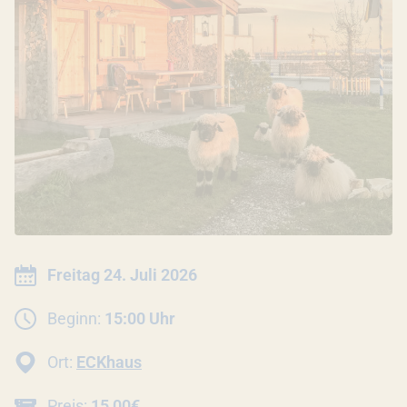
INFORMATIONEN ZUR VERANSTALTU
Datum:
Freitag 24. Juli 2026
Beginn:
15:00 Uhr
Ort:
ECKhaus
Preis:
15,00€