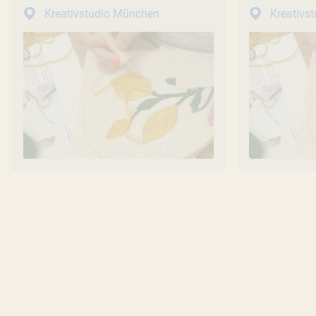
Kreativstudio München
Kreativs