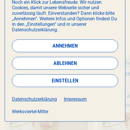
E-Mail:
info@kreativstudiomuenchen.de
Noch ein Klick zur Lebensfreude. Wir nutzen
Cookies, damit unsere Webseite sicher und
zuverlässig läuft. Einverstanden? Dann klicke bitte
„Annehmen“. Weitere Infos und Optionen findest Du
in den „Einstellungen“ und in unserer
Datenschutzerklärung.
DAS KÖNNTE DICH AUCH
INTERESSIEREN
ANNEHMEN
ABLEHNEN
Kunst & Kultur
Kunst & Kultu
Veranstaltung
Punch Needle
- Workshop
Veranstal
Punch Nee
EINSTELLEN
Mo 10. August
, 18:30 Uhr
Mo 10. A
Datenschutzerklärung
Impressum
Kreativstudio München
Kreativs
Werksviertel-Mitte