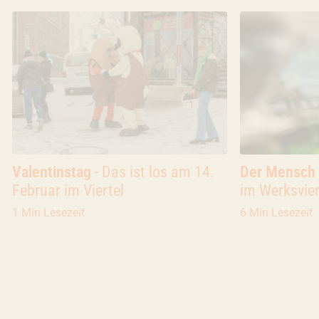
Blog
Valentinstag
- Das ist los am 14.
Blog
Der Mensch 
Februar im Viertel
im Werksvier
besonders bu
1 Min Lesezeit
6 Min Lesezeit
jede und jed
bekommt.