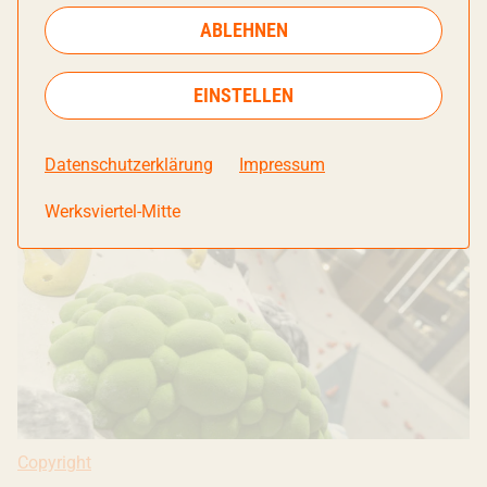
Staatsregierung für besonders inklusive gestaltete
ABLEHNEN
Orte vergeben.
EINSTELLEN
Datenschutzerklärung
Impressum
Werksviertel-Mitte
Copyright: Ivana Bilz, 2022
Copyright