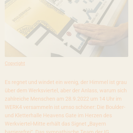
Copyright: Ivana Bilz, 2021
Copyright
Es regnet und windet ein wenig, der Himmel ist grau
über dem Werksviertel, aber der Anlass, warum sich
zahlreiche Menschen am 28.9.2022 um 14 Uhr im
WERK4 versammeln ist umso schöner: Die Boulder-
und Kletterhalle Heavens Gate im Herzen des
Werkviertel-Mitte erhält das Signet „Bayern
barrierefrei“. Das sympathische Team der IG