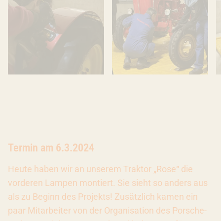
Termin am 6.3.2024
Heute haben wir an unserem Traktor „Rose“ die
vorderen Lampen montiert. Sie sieht so anders aus
als zu Beginn des Projekts! Zusätzlich kamen ein
paar Mitarbeiter von der Organisation des Porsche-