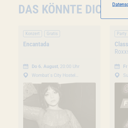
Datensc
DAS KÖNNTE DICH AU
Konzert
Gratis
Party
Veranstaltung
Encantada
Vera
Class
Roxx
Do 6. August
, 20:00 Uhr
Fr
Wombat`s City Hostel
Su
Werksviertel