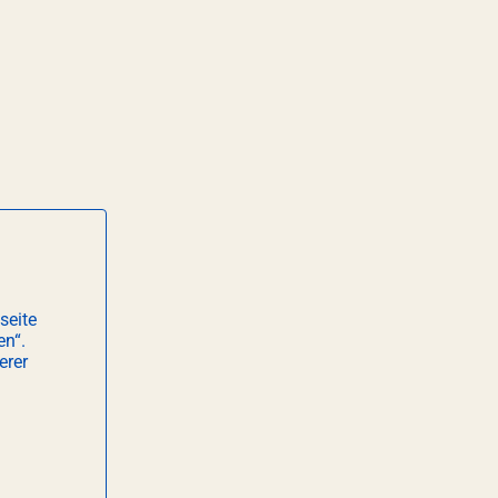
seite
en“.
erer