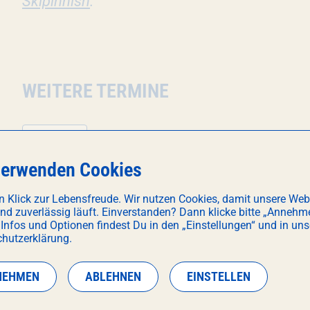
Skipinnish
.
WEITERE TERMINE
29
NOV
verwenden Cookies
19:30
n Klick zur Lebensfreude. Wir nutzen Cookies, damit unsere Web
und zuverlässig läuft. Einverstanden? Dann klicke bitte „Annehm
 Infos und Optionen findest Du in den „Einstellungen“ und in uns
hutzerklärung.
NEHMEN
ABLEHNEN
EINSTELLEN