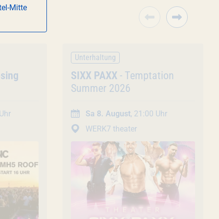
el-Mitte
Unterhaltung
osing
Veranstaltung
SIXX PAXX
- Temptation
Summer 2026
 Uhr
Sa 8. August
, 21:00 Uhr
WERK7 theater