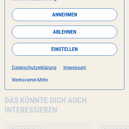
– Keine Vorkenntnisse nötig
ANNEHMEN
Perfekt für Einzelpersonen, Freundesgruppen oder
als Teamevent
ABLEHNEN
EINSTELLEN
KONTAKTDATEN VERANSTALTER
Datenschutzerklärung
Impressum
E-Mail:
info@kreativstudiomuenchen.de
Werksviertel-Mitte
DAS KÖNNTE DICH AUCH
INTERESSIEREN