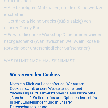
Strukturbildes
– Alle benötigten Materialien, um dein Kunstwerk zu
erschaffen
– Getränke & kleine Snacks (süß & salzig) von
unserer Candy Bar
– Es wird die ganze Workshop-Dauer immer wieder
nachgeschenkt (Wahl zwischen Weißwein, Rosé &
Rotwein oder unterschiedlicher Saftschorlen)
WAS DU MIT NACH HAUSE NIMMST:
Dein eigenes, individuelles Gemälde auf Leinwand
inkl. Transportbox
Wir verwenden Cookies
Noch ein Klick zur Lebensfreude. Wir nutzen
WAS DU SONST NOCH WISSEN SOLLTEST:
Cookies, damit unsere Webseite sicher und
– Für Schürzen ist zwar gesorgt, jedoch kann immer
zuverlässig läuft. Einverstanden? Dann klicke bitte
„Annehmen“. Weitere Infos und Optionen findest Du
einmal etwas daneben gehen. Bitte trage Kleidung,
in den „Einstellungen“ und in unserer
die auch mal etwas schmutzig werden darf.
Datenschutzerklärung.