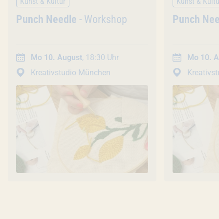
Kunst & Kultur
Kunst & Kultu
Veranstaltung
Punch Needle
- Workshop
Veranstal
Punch Nee
Mo 10. August
, 18:30 Uhr
Mo 10. A
Kreativstudio München
Kreativs