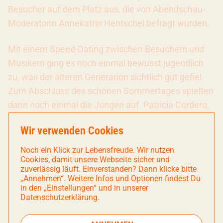
Besucher auf dem Platz aus, die von Abendschau-
Moderatorin Annekatrin Hentschel befragt wurden.
Mit einem Speed-Dating zwischen Besuchern und
Musikern ging es noch einmal bewusst jugendlich
zu, was der älteren Generation sichtlich gut gefiel.
Zum Abschluss des schönen Sommertages spielten
dann noch einmal die Jungen auf. Patricia Cordero,
Sheng Fag Chiu (beide Violine), Celia Elias
Wir verwenden Cookies
(Bratsche), Theresa Strasser (Cello) und Jakob Plag
(Klarinette) ließen es mit einem Klarinettenquintett
Noch ein Klick zur Lebensfreude. Wir nutzen
Cookies, damit unsere Webseite sicher und
von Robert Fuchs romantisch ausklingen.
zuverlässig läuft. Einverstanden? Dann klicke bitte
„Annehmen“. Weitere Infos und Optionen findest Du
Text: Michi Wüst
in den „Einstellungen“ und in unserer
Datenschutzerklärung.