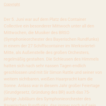
Copyright: BR / Astrid Ackermann
Copyright
Der 5. Juni war auf dem Platz des Container
Collective ein besonderer Mittwoch unter all den
Mittwochen, die Musiker des BRSO
(Symphonieorchester des Bayerischen Rundfunks)
in einem der 27 Schiffscontainer im Werksviertel-
Mitte, als Außenstelle des großen Orchesters,
regelmäßig gestalten. Die Schleusen des Himmels
hatten sich nach sehr nassen Tagen endlich
geschlossen und mit Sir Simon Rattle und seiner von
weitem sichtbaren, weißen Haarpracht kam die
Sonne. Anlass war in diesem Jahr großer Feiertage
(Grundgesetz, Gründung des BR) auch das 75-
jährige Jubiläum des Symphonieorchester des
Bayerischen Rundfunks, das immer noch auf sein