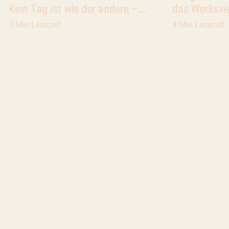
Kein Tag ist wie der andere –
das Werksvi
Hausmeister Schumi
3 Min Lesezeit
4 Min Lesezeit