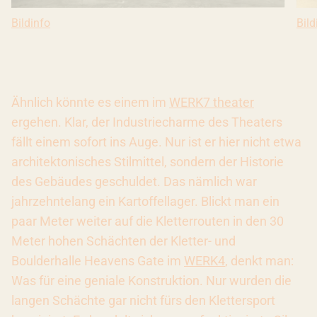
Bil
Bild
Bildinfo: Steg zwischen WERK3 B und Halle A zum Abfüllen 
Bildinfo
Ähnlich könnte es einem im
WERK7 theater
ergehen. Klar, der Industriecharme des Theaters
fällt einem sofort ins Auge. Nur ist er hier nicht etwa
architektonisches Stilmittel, sondern der Historie
des Gebäudes geschuldet. Das nämlich war
jahrzehntelang ein Kartoffellager. Blickt man ein
paar Meter weiter auf die Kletterrouten in den 30
Meter hohen Schächten der Kletter- und
Boulderhalle Heavens Gate im
WERK4
, denkt man:
Was für eine geniale Konstruktion. Nur wurden die
langen Schächte gar nicht fürs den Klettersport