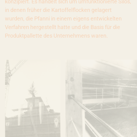
konzipiert. Es handelt sich um umfunktionierte Silos,
in denen früher die Kartoffelflocken gelagert
wurden, die Pfanni in einem eigens entwickelten
Verfahren hergestellt hatte und die Basis für die
Produktpallette des Unternehmens waren.