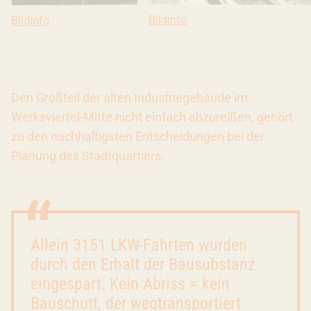
Bildinfo: Innenaufnahme vom Kar
Bildinfo
Bildinfo: Richtfest für die Kartoffellagerhalle, 1967. Copyri
Bildinfo
Den Großteil der alten Industriegebäude im
Werksviertel-Mitte nicht einfach abzureißen, gehört
zu den nachhaltigsten Entscheidungen bei der
Planung des Stadtquartiers.
Allein 3151 LKW-Fahrten wurden
durch den Erhalt der Bausubstanz
eingespart. Kein Abriss = kein
Bauschutt, der wegtransportiert