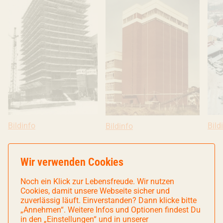
Bildinfo: Der 35 Meter hohe Trockenkartoffelsilo am Tag de
Bildinfo
Bild
Bild
Bildinfo: Das WERK4 1964: Im Kar
Bildinfo
Wir verwenden Cookies
Neben dem WERK3, dem WERK4 und dem WERK7
Noch ein Klick zur Lebensfreude. Wir nutzen
Cookies, damit unsere Webseite sicher und
theater wurde im Werksviertel-Mitte auch das
zuverlässig läuft. Einverstanden? Dann klicke bitte
WERK1
– früher ein Verwaltungsgebäude, heute ein
„Annehmen“. Weitere Infos und Optionen findest Du
in den „Einstellungen“ und in unserer