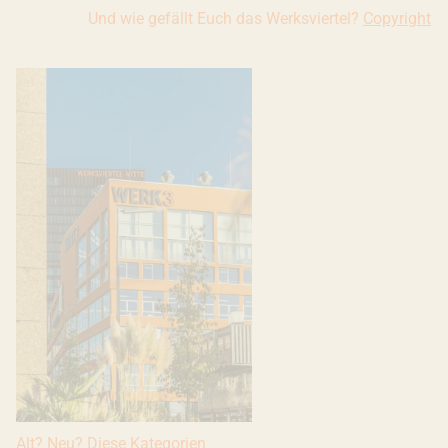
Und wie gefällt Euch das Werksviertel?
Copyright: I
Copyright
Alt? Neu? Diese Kategorien