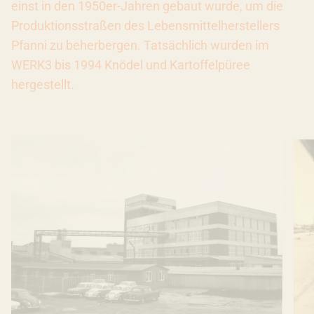
einst in den 1950er-Jahren gebaut wurde, um die
Produktionsstraßen des Lebensmittelherstellers
Pfanni zu beherbergen. Tatsächlich wurden im
WERK3 bis 1994 Knödel und Kartoffelpüree
hergestellt.