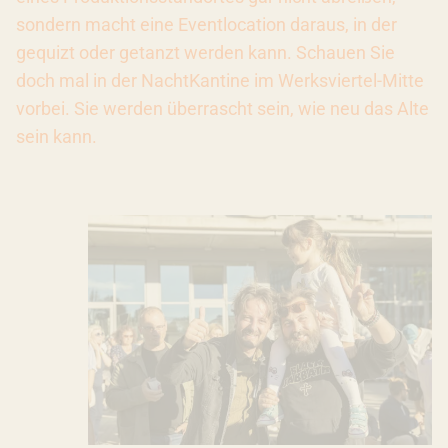
sondern macht eine Eventlocation daraus, in der
gequizt oder getanzt werden kann. Schauen Sie
doch mal in der NachtKantine im Werksviertel-Mitte
vorbei. Sie werden überrascht sein, wie neu das Alte
sein kann.