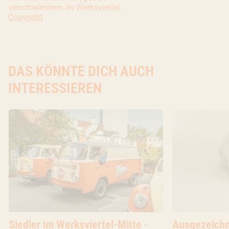
verschwimmen im Werksviertel.
Copyright: Copyright Ivana Bilz, 2020. All rights reserved.
Copyright
DAS KÖNNTE DICH AUCH
INTERESSIEREN
Blog
Siedler im Werksviertel-Mitte
-
Blog
Ausgezeich