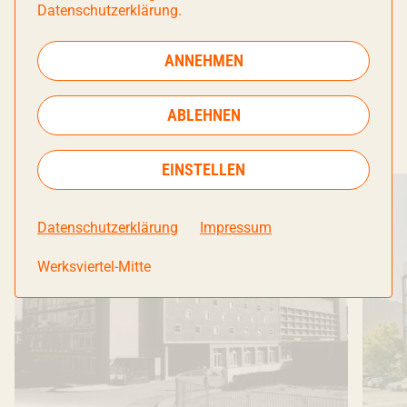
Gründerzentrum – erhalten. Beim Technikum –
Datenschutzerklärung.
einst Innovations- und Testlabor, heute
Eventlocation – ging das Bauen im Bestand sogar so
ANNEHMEN
weit, dass das alte Gebäude in den Neubau des
WERK13 integriert wurde.
ABLEHNEN
EINSTELLEN
Datenschutzerklärung
Impressum
Werksviertel-Mitte